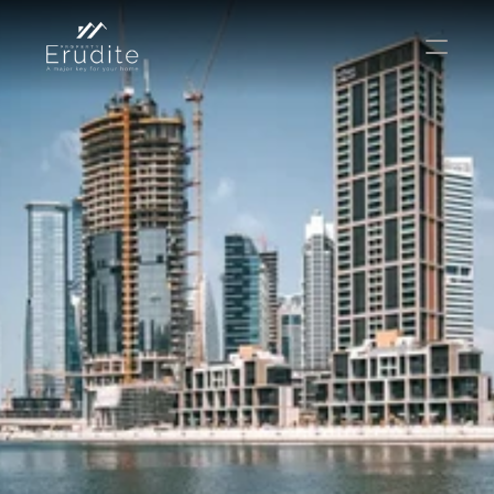
КОМАНДА
ОФИС
КОНТАКТ
Покупать
Аренда
Продавать
Краткосрочная аренда
Частный листинг
oв плана
Select Language