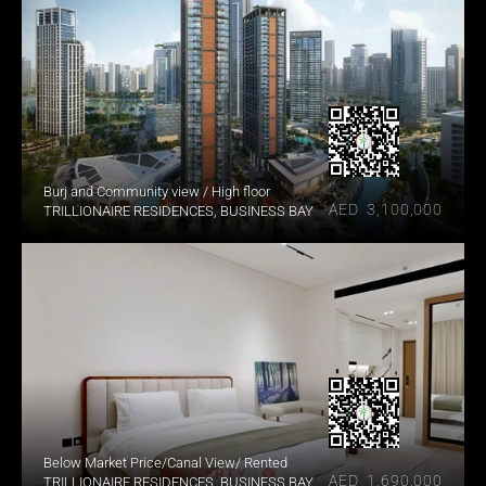
Burj and Community view / High floor
AED  3,100,000
TRILLIONAIRE RESIDENCES, BUSINESS BAY
Below Market Price/Canal View/ Rented
AED  1,690,000
TRILLIONAIRE RESIDENCES, BUSINESS BAY