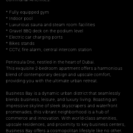
* Fully equipped gym
* Indoor pool
* Luxurious sauna and steam room facilities
* Gravel BBQ deck on the podium level
* Electric car charging ports
* Bikes stands
* CCTV, fire alarm, central intercom station
Peninsula One, nestled in the heart of Dubai.
This exquisite 2-bedroom apartment offers a harmonious 
blend of contemporary design and upscale comfort, 
providing you with the ultimate urban retreat.
Business Bay is a dynamic urban district that seamlessly 
blends business, leisure, and luxury living. Boasting an 
impressive skyline of sleek skyscrapers and waterfront 
promenades, this vibrant neighborhood is a hub of 
commerce and innovation. With world-class amenities, 
upscale residences, and proximity to key business centers, 
Business Bay offers a cosmopolitan lifestyle like no other. 