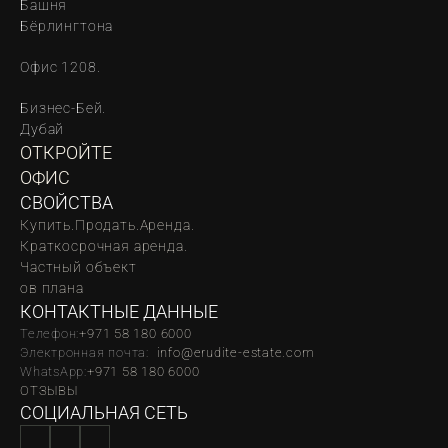
Башня 
Бёрлингтона
Офис 1208.
Бизнес-Бей. 
Дубай
ОТКРОЙТЕ 
ОФИС
СВОЙСТВА
Купить.
Продать.
Аренда.
Краткосрочная аренда.
Частный объект
oв плана
КОНТАКТНЫЕ ДАННЫЕ
Телефон:
‪‬+971 58 180 6000
Электронная почта:  
info@erudite-estate.com
WhatsApp:
+971 58 180 6000
ОТЗЫВЫ
СОЦИАЛЬНАЯ СЕТЬ