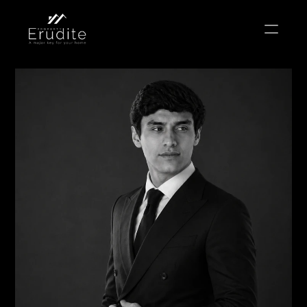
КОМАНДА
ОФИС
КОНТАКТ
Покупать
Аренда
Продавать
Краткосрочная аренда
Частный листинг
oв плана
Select Language