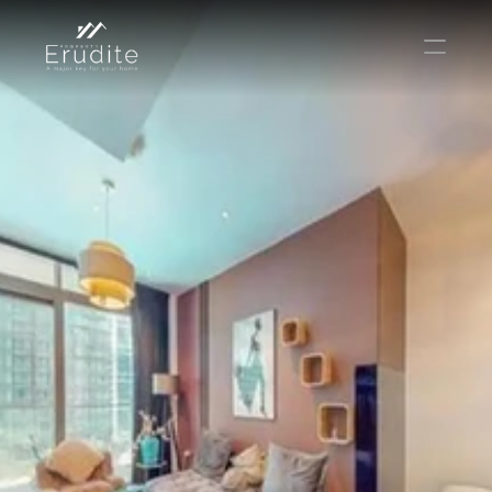
КОМАНДА
ОФИС
КОНТАКТ
Покупать
Аренда
Продавать
Краткосрочная аренда
Частный листинг
oв плана
Select Language