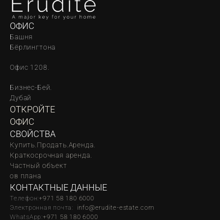
ОФИС
Башня 
Бёрлингтона
Офис 1208.
Бизнес-Бей. 
Дубай
ОТКРОЙТЕ 
ОФИС
СВОЙСТВА
Купить.
Продать.
Аренда.
Краткосрочная аренда.
Частный объект
oв плана
КОНТАКТНЫЕ ДАННЫЕ
Телефон:
‪‬+971 58 180 6000
Электронная почта:  
info@erudite-estate.com
WhatsApp:
+971 58 180 6000