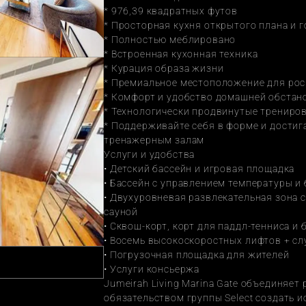
* 976,39 квадратных футов
* Просторная кухня открытого плана и 
* Полностью меблировано
* Встроенная кухонная техника
* Курация образа жизни
* Премиальное местоположение для ро
* Комфорт и удобство домашней обстан
* Технологически продвинутые трениров
* Поддерживайте себя в форме и достиг
тренажерным залам
Услуги и удобства
• Детский бассейн и игровая площадка
• Бассейн с управлением температуры и 
• Двухуровневая развлекательная зона с
сауной
• Сквош-корт, корт для паддл-тенниса и
• Восемь высокоскоростных лифтов + с
• Погрузочная площадка для жителей
• Услуги консьержа
Jumeirah Living Marina Gate объединяет
обязательством группы Select создать и