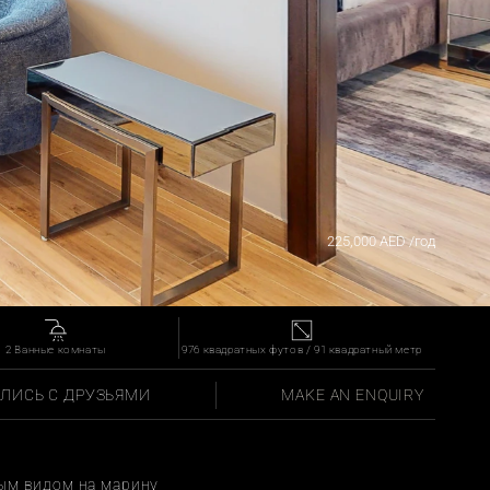
ой
225,000 AED /год
2 Ванные комнаты
976 квадратных футов / 91 квадратный метр
ЛИСЬ С ДРУЗЬЯМИ
MAKE AN ENQUIRY
ным видом на марину