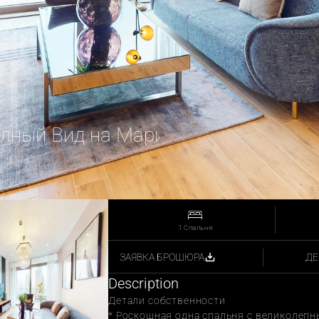
лный Вид на Марину | С меблировк
1 Спальня
ДЕ
ЗАЯВКА БРОШЮРА
Description
Детали собственности
* Роскошная одна спальня с великолеп