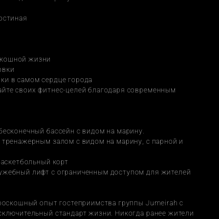
гостиная
скошной жизни
овки
ки в самом сердце города
айте своих фитнес-целей благодаря современным 
бесконечный бассейн с видом на марину.
 тренажерным залом с видом на марину, с парной и 
 баскетбольный корт
лужебный лифт с ограниченным доступом для жителей
 роскошный опыт гостеприимства группы Jumeirah с 
сключительный стандарт жизни. Никогда ранее жители 