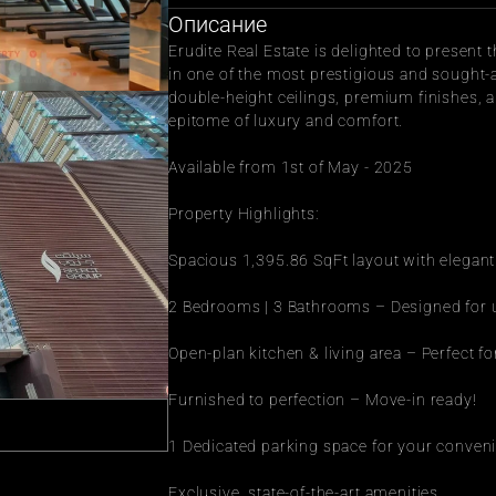
Описание
Erudite Real Estate is delighted to present 
in one of the most prestigious and sought-a
double-height ceilings, premium finishes, 
epitome of luxury and comfort.
Available from 1st of May - 2025
Property Highlights:
Spacious 1,395.86 SqFt layout with elegant 
2 Bedrooms | 3 Bathrooms – Designed for 
Open-plan kitchen & living area – Perfect f
Furnished to perfection – Move-in ready!
1 Dedicated parking space for your conven
Exclusive, state-of-the-art amenities