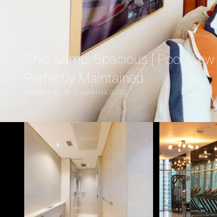
Chic &amp; Spacious | Pool View |
Perfectly Maintained
MARINA GATE 1, MARINA GATE