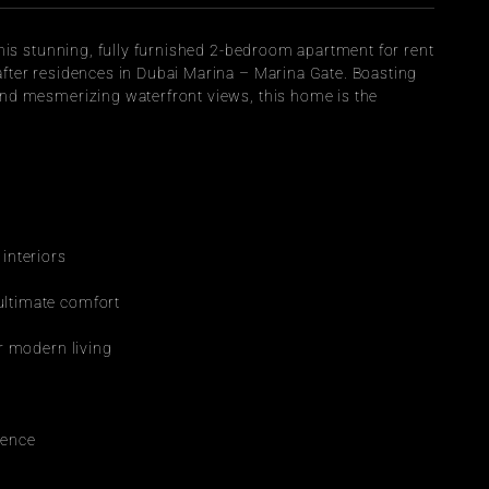
this stunning, fully furnished 2-bedroom apartment for rent 
fter residences in Dubai Marina – Marina Gate. Boasting 
and mesmerizing waterfront views, this home is the 
interiors
ultimate comfort
or modern living
ience