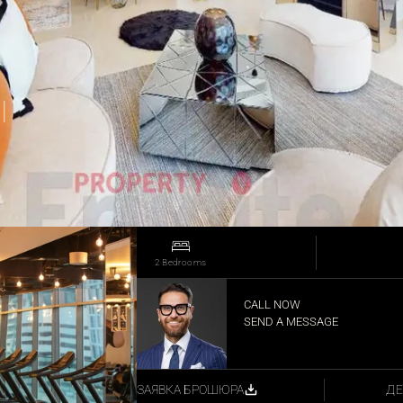
 
2 Bedrooms
Ahmad Badreddine
CALL NOW
SEND A MESSAGE
ПОДЕ
ЗАЯВКА БРОШЮРА